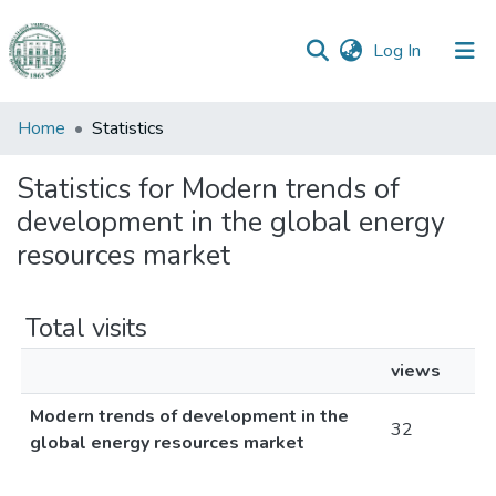
(current)
Log In
Communities
Home
Statistics
&
Collections
Statistics for Modern trends of
development in the global energy
All of DSpace
resources market
Total visits
views
Modern trends of development in the
32
global energy resources market