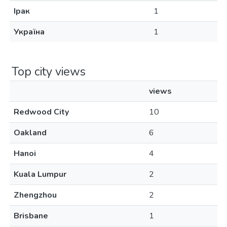
Ірак
1
Україна
1
Top city views
views
Redwood City
10
Oakland
6
Hanoi
4
Kuala Lumpur
2
Zhengzhou
2
Brisbane
1