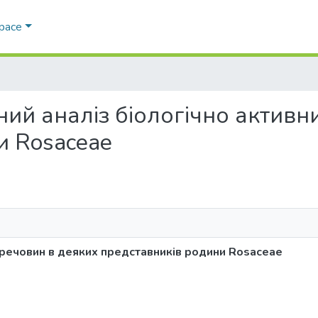
Space
мічний аналіз біологічно акти
и Rosaceae
х речовин в деяких представників родини Rosaceae