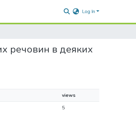
Log In
вних речовин в деяких
views
5