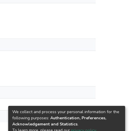
We collect and process your personal information for the
following purposes:
Authentication, Preferences,
Acknowledgement and Statistics
.
To learn more, please read our
privacy policy
.