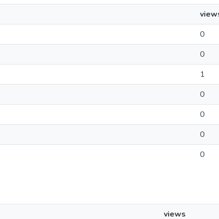
view
0
0
1
0
0
0
0
views