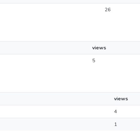
26
views
5
views
4
1