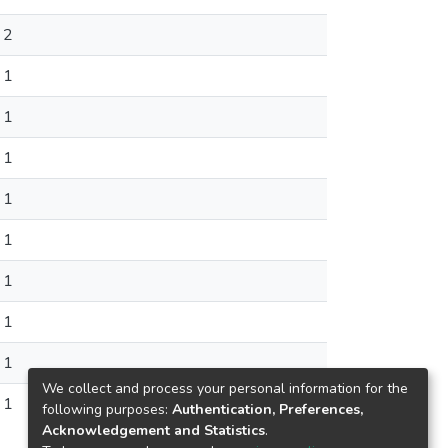
2
1
1
1
1
1
1
1
1
We collect and process your personal information for the
1
following purposes:
Authentication, Preferences,
Acknowledgement and Statistics
.