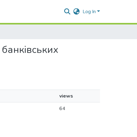
Log In
х банківських
views
64