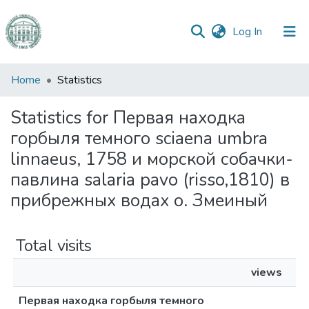
(current)
Log In
Communities
Home
Statistics
&
Collections
Statistics for Первая находка
горбыля темного sciaena umbra
All of DSpace
linnaeus, 1758 и морской собачки-
павлина salaria pavo (risso,1810) в
прибрежных водах о. Змеиный
Total visits
views
Первая находка горбыля темного