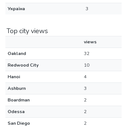
Україна
3
Top city views
views
Oakland
32
Redwood City
10
Hanoi
4
Ashburn
3
Boardman
2
Odessa
2
San Diego
2