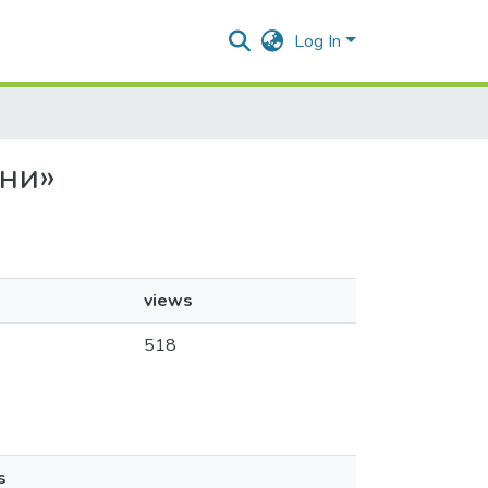
Log In
їни»
views
518
s