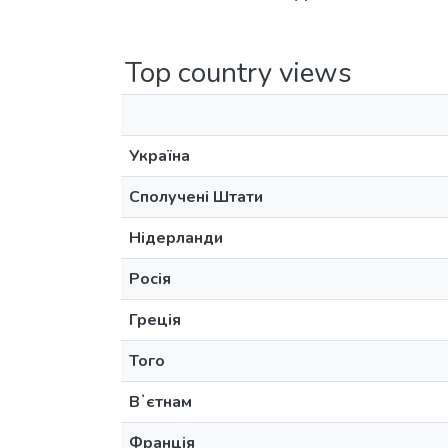
Top country views
Україна
Сполучені Штати
Нідерланди
Росія
Греція
Того
Вʼєтнам
Франція