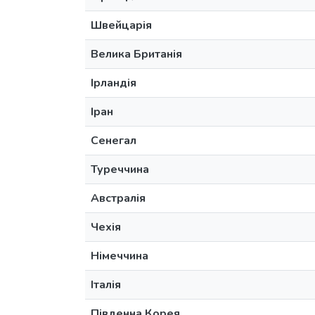
Швейцарія
Велика Британія
Ірландія
Іран
Сенегал
Туреччина
Австралія
Чехія
Німеччина
Італія
Південна Корея