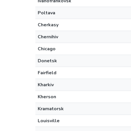
Ivanofrankovsk
Poltava
Cherkasy
Chernihiv
Chicago
Donetsk
Fairfield
Kharkiv
Kherson
Kramatorsk
Louisville