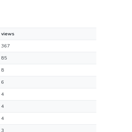
views
367
85
8
6
4
4
4
3