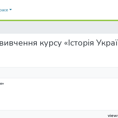
Space
о вивчення курсу «Історія Укра
и»
view