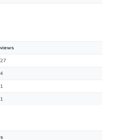
views
27
4
1
1
ws