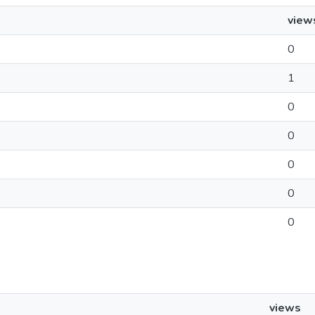
view
0
1
0
0
0
0
0
views