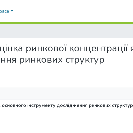
Space
і оцінка ринкової концентрації
ення ринкових структур
як основного інструменту дослідження ринкових структур