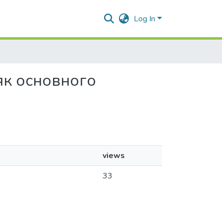
Log In
 як основного
views
33