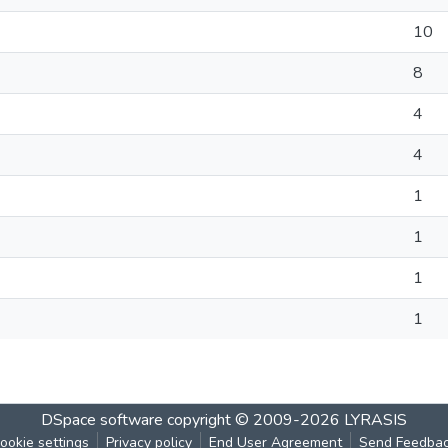
10
8
4
4
1
1
1
1
DSpace software
copyright © 2009-2026
LYRASIS
ookie settings
Privacy policy
End User Agreement
Send Feedba