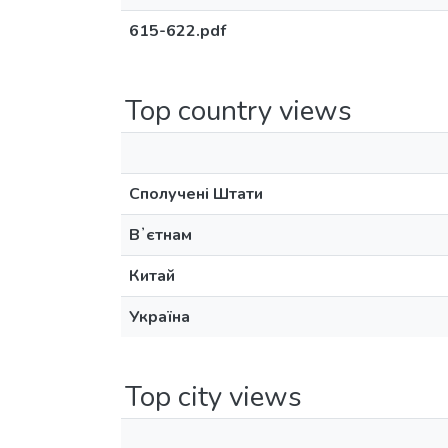
615-622.pdf
Top country views
Сполучені Штати
Вʼєтнам
Китай
Україна
Top city views