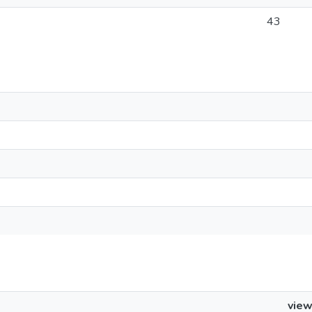
43
vie