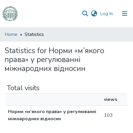
(current)
Log In
Communities
Home
Statistics
&
Collections
Statistics for Норми «м’якого
права» у регулюванні
All of DSpace
міжнародних відносин
Total visits
views
Норми «м’якого права» у регулюванні
103
міжнародних відносин