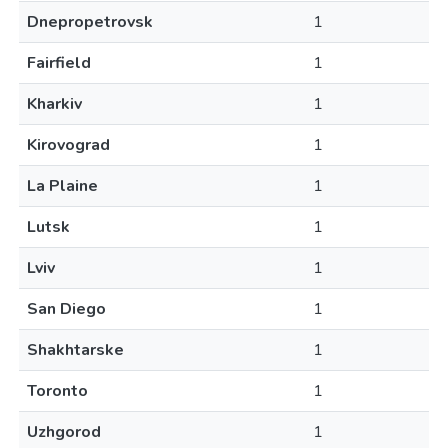
Dnepropetrovsk
1
Fairfield
1
Kharkiv
1
Kirovograd
1
La Plaine
1
Lutsk
1
Lviv
1
San Diego
1
Shakhtarske
1
Toronto
1
Uzhgorod
1