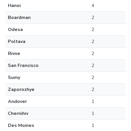
Hanoi
4
Boardman
2
Odesa
2
Poltava
2
Rivne
2
San Francisco
2
Sumy
2
Zaporozhye
2
Andover
1
Chernihiv
1
Des Moines
1