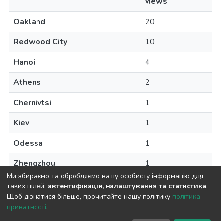
views
Oakland
20
Redwood City
10
Hanoi
4
Athens
2
Chernivtsi
1
Kiev
1
Odessa
1
Zhengzhou
1
Ми збираємо та обробляємо вашу особисту інформацію для
таких цілей:
автентифікація, налаштування та статистика
.
Щоб дізнатися більше, прочитайте нашу політику
політика
приватності
.
DSpace software
copyright © 2009-2026
LYRASIS