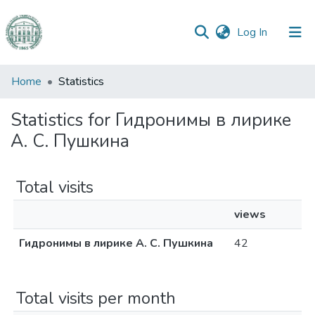
(current)
Log In
Communities
Home
Statistics
&
Collections
Statistics for Гидронимы в лирике
А. С. Пушкина
All of DSpace
Total visits
views
Гидронимы в лирике А. С. Пушкина
42
Total visits per month