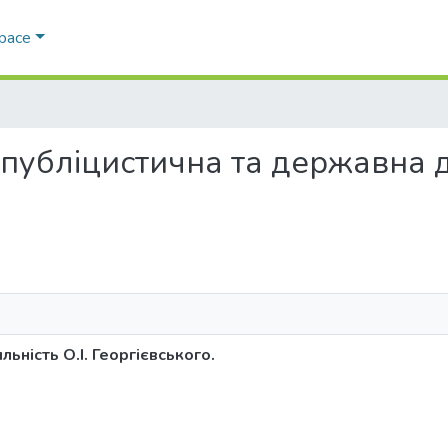
Space
, публіцистична та державна д
ьність О.І. Георгієвського.