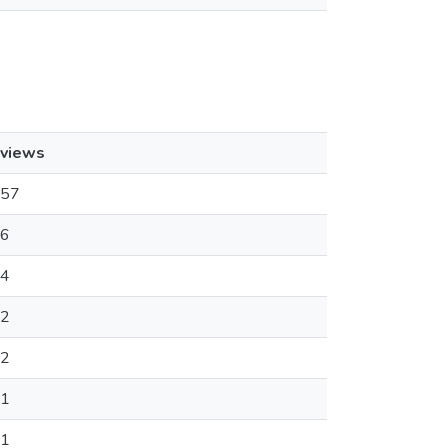
views
57
6
4
2
2
1
1