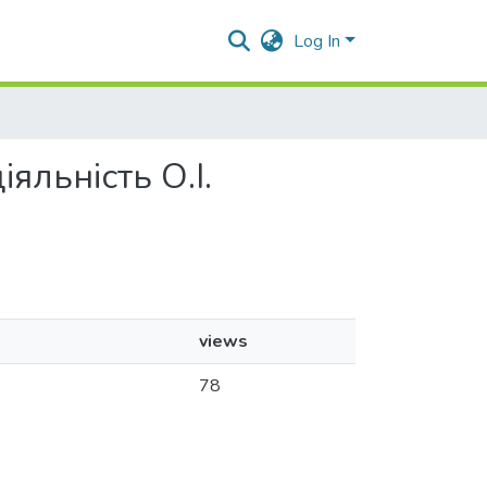
Log In
іяльність О.І.
views
78