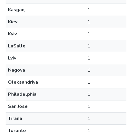
Kasganj
1
Kiev
1
Kyiv
1
LaSalle
1
Lviv
1
Nagoya
1
Oleksandriya
1
Philadelphia
1
San Jose
1
Tirana
1
Toronto
1