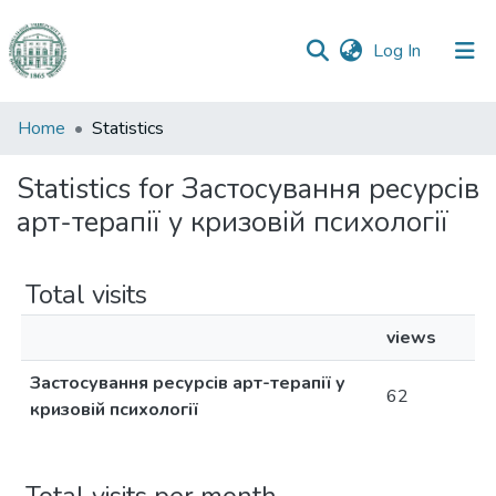
(current)
Log In
Communities
Home
Statistics
&
Collections
Statistics for Застосування ресурсів
арт-терапії у кризовій психології
All of DSpace
Total visits
views
Застосування ресурсів арт-терапії у
62
кризовій психології