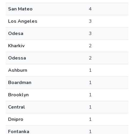
San Mateo
4
Los Angeles
3
Odesa
3
Kharkiv
2
Odessa
2
Ashburn
1
Boardman
1
Brooklyn
1
Central
1
Dnipro
1
Fontanka
1