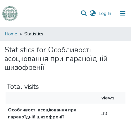
(current)
Log In
Communities
Home
Statistics
&
Collections
Statistics for Особливості
асоціювання при параноїдній
All of DSpace
шизофренії
Total visits
views
Особливості асоціювання при
38
параноїдній шизофренії