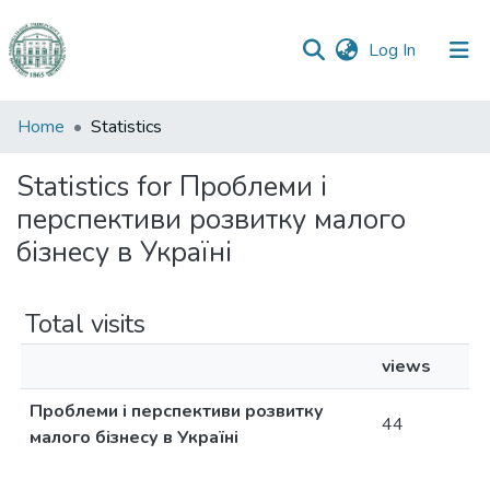
(current)
Log In
Communities
Home
Statistics
&
Collections
Statistics for Проблеми і
перспективи розвитку малого
All of DSpace
бізнесу в Україні
Total visits
views
Проблеми і перспективи розвитку
44
малого бізнесу в Україні