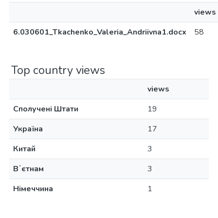
views
6.030601_Tkachenko_Valeria_Andriivna1.docx
58
Top country views
views
Сполучені Штати
19
Україна
17
Китай
3
Вʼєтнам
3
Німеччина
1