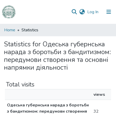
(current)
Log In
Communities
Home
Statistics
&
Collections
Statistics for Одеська губернська
нарада з боротьби з бандитизмом:
All of DSpace
передумови створення та основні
напрямки діяльності
Total visits
views
Одеська губернська нарада з боротьби
з бандитизмом: передумови створення
32