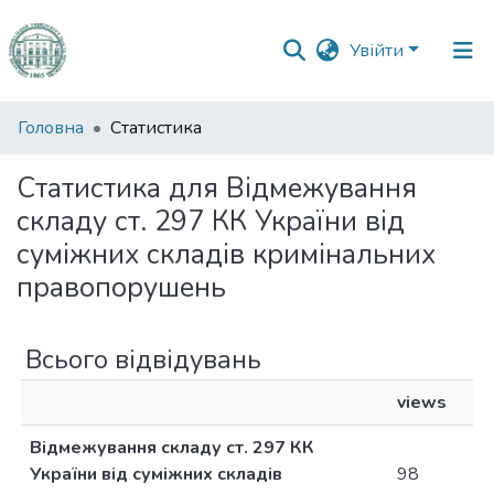
Увійти
Фонди
Головна
Статистика
та
зібрання
Статистика для Відмежування
складу ст. 297 КК України від
Пошук за критеріями
суміжних складів кримінальних
правопорушень
Всього відвідувань
views
Відмежування складу ст. 297 КК
України від суміжних складів
98