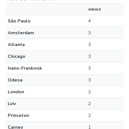
views
São Paulo
4
Amsterdam
3
Atlanta
3
Chicago
3
Ivano-Frankivsk
3
Odesa
3
London
2
Lviv
2
Princeton
2
Carney
1