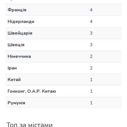
Франція
4
Нідерланди
4
Швейцарія
3
Швеція
3
Німеччина
2
Іран
2
Китай
1
Гонконг, О.А.Р. Китаю
1
Румунія
1
Топ за містами