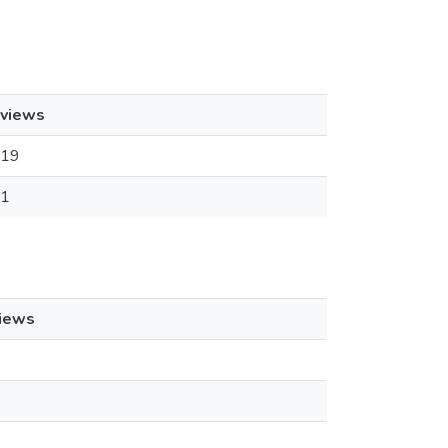
views
19
1
iews