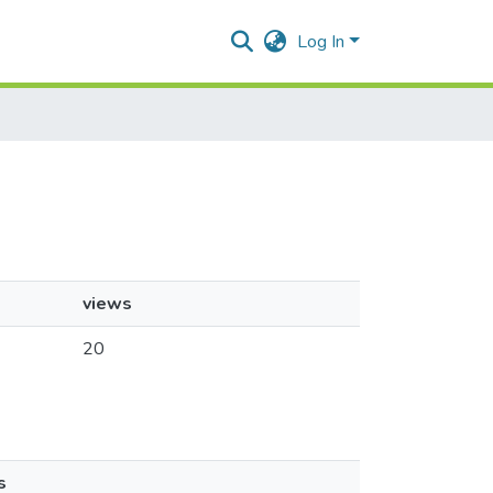
Log In
views
20
s