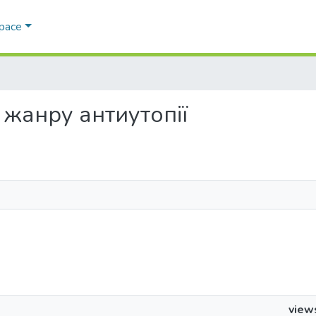
Space
я жанру антиутопії
view