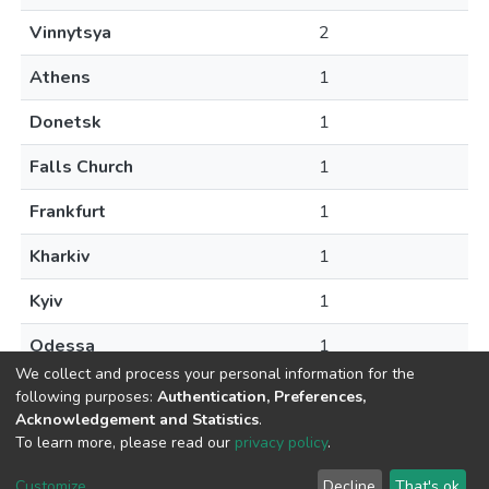
Vinnytsya
2
Athens
1
Donetsk
1
Falls Church
1
Frankfurt
1
Kharkiv
1
Kyiv
1
Odessa
1
We collect and process your personal information for the
following purposes:
Authentication, Preferences,
Acknowledgement and Statistics
.
To learn more, please read our
privacy policy
.
DSpace software
copyright © 2009-2026
LYRASIS
Cookie
Privacy
End User
Send
Customize
Decline
That's ok