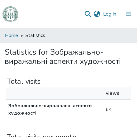
(current)
Log In
Communities
Home
Statistics
&
Collections
Statistics for Зображально-
виражальні аспекти художності
All of DSpace
Total visits
views
Зображально-виражальні аспекти
64
художності