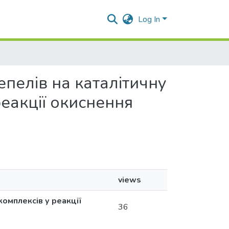
Log In
епелів на каталітичну
реакції окиснення
views
комплексів у реакції
36