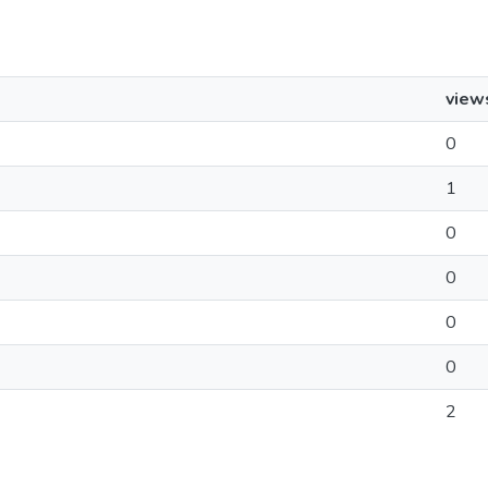
view
0
1
0
0
0
0
2