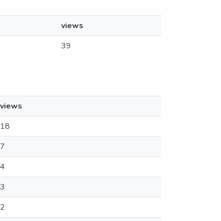
views
39
views
18
7
4
3
2