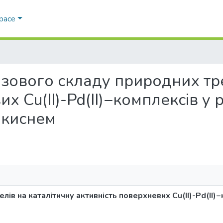
Space
 фазового складу природних тр
х Cu(II)-Pd(II)−комплексів у 
 киснем
ів на каталітичну активність поверхневих Cu(II)-Pd(II)−