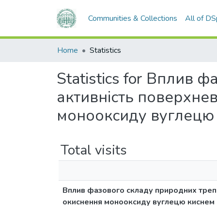
Communities & Collections
All of D
Home
Statistics
Statistics for Вплив
активність поверхневи
монооксиду вуглецю
Total visits
Вплив фазового складу природних трепел
окиснення монооксиду вуглецю киснем