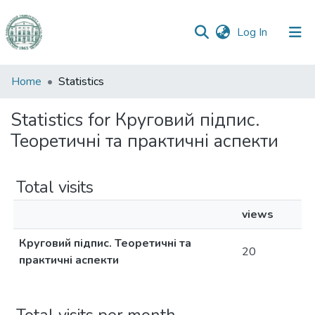
(current)
Log In
Communities
Home
Statistics
&
Collections
Statistics for Круговий підпис.
Теоретичні та практичні аспекти
All of DSpace
Total visits
views
Круговий підпис. Теоретичні та
20
практичні аспекти