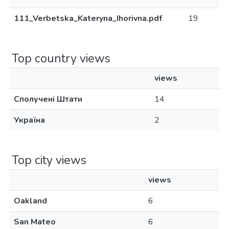
111_Verbetska_Kateryna_Ihorivna.pdf
19
Top country views
views
Сполучені Штати
14
Україна
2
Top city views
views
Oakland
6
San Mateo
6