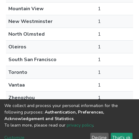
Mountain View
1
New Westminster
1
North Olmsted
1
Oleiros
1
South San Francisco
1
Toronto
1
Vantaa
1
Zhengzhou
1
We collect and process your personal information for the
following purposes:
Authentication, Preferences,
Acknowledgement and Statistics
.
To learn more, please read our
privacy policy
.
DSpace software
copyright © 2009-2026
LYRASIS
Cookie
Privacy
End User
Send
Customize
Decline
That's ok