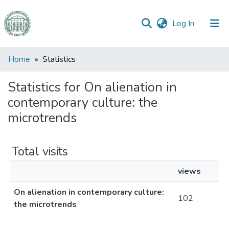
(current)
Log In
Communities
Home
Statistics
&
Collections
Statistics for On alienation in
contemporary culture: the
All of DSpace
microtrends
Total visits
views
On alienation in contemporary culture:
102
the microtrends