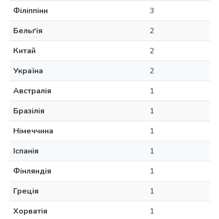
Філіппіни
3
Бельґія
2
Китай
2
Україна
2
Австралія
1
Бразілія
1
Німеччина
1
Іспанія
1
Фінляндія
1
Греція
1
Хорватія
1