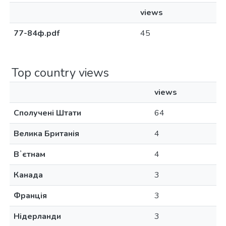
views
77-84ф.pdf
45
Top country views
views
Сполучені Штати
64
Велика Британія
4
Вʼєтнам
4
Канада
3
Франція
3
Нідерланди
3