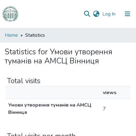
(current)
Log In
Communities
Home
Statistics
&
Collections
Statistics for Умови утворення
туманів на АМСЦ Вінниця
All of DSpace
Total visits
views
Умови утворення туманів на АМСЦ
7
Вінниця