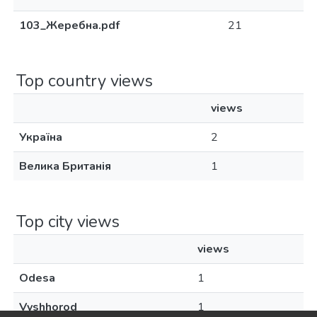
103_Жеребна.pdf
21
Top country views
views
Україна
2
Велика Британія
1
Top city views
views
Odesa
1
Vyshhorod
1