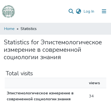
(current)
Log In
Communities
Home
Statistics
&
Collections
Statistics for Эпистемологическое
измерение в современной
All of DSpace
социологии знания
Total visits
views
Эпистемологическое измерение в
34
современной социологии знания