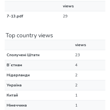
views
7-13.pdf
29
Top country views
views
Сполучені Штати
23
Вʼєтнам
4
Нідерланди
2
Україна
2
Китай
1
Німеччина
1