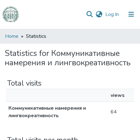
(current)
Log In
Communities
Home
Statistics
&
Collections
Statistics for Коммуникативные
намерения и лингвокреативность
All of DSpace
Total visits
views
Коммуникативные намерения и
64
лингвокреативность