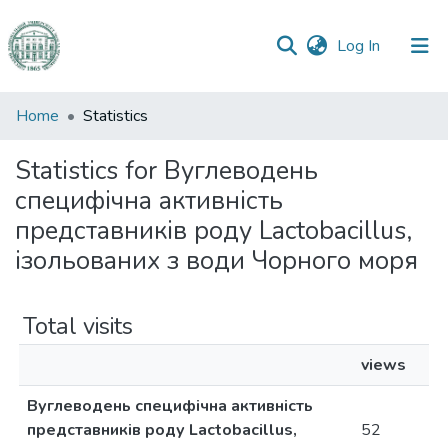
(current)
Log In
Communities
Home
Statistics
&
Collections
Statistics for Вуглеводень
специфічна активність
All of DSpace
представників роду Lactobacillus,
ізольованих з води Чорного моря
Total visits
views
Вуглеводень специфічна активність
представників роду Lactobacillus,
52