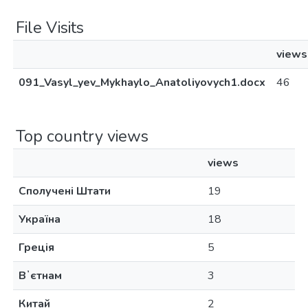
File Visits
views
091_Vasyl_yev_Mykhaylo_Anatoliyovych1.docx
46
Top country views
views
Сполучені Штати
19
Україна
18
Греція
5
Вʼєтнам
3
Китай
2