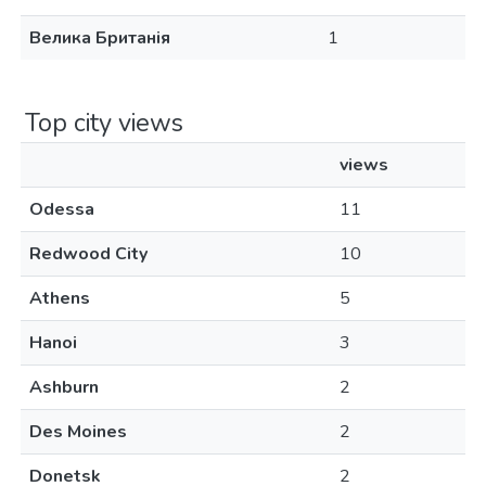
Велика Британія
1
Top city views
views
Odessa
11
Redwood City
10
Athens
5
Hanoi
3
Ashburn
2
Des Moines
2
Donetsk
2