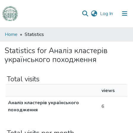
(current)
Log In
Communities
Home
Statistics
&
Collections
Statistics for Аналіз кластерів
українського походження
All of DSpace
Total visits
views
Аналіз кластерів українського
6
походження