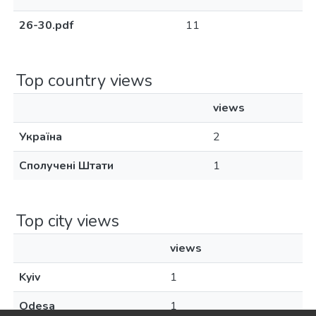
26-30.pdf
11
Top country views
views
Україна
2
Сполучені Штати
1
Top city views
views
Kyiv
1
Odesa
1