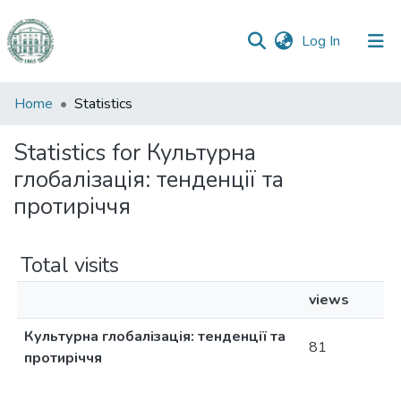
(current)
Log In
Communities
Home
Statistics
&
Collections
Statistics for Культурна
глобалізація: тенденції та
All of DSpace
протиріччя
Total visits
views
Культурна глобалізація: тенденції та
81
протиріччя