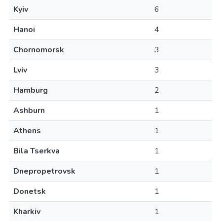
Kyiv
6
Hanoi
4
Chornomorsk
3
Lviv
3
Hamburg
2
Ashburn
1
Athens
1
Bila Tserkva
1
Dnepropetrovsk
1
Donetsk
1
Kharkiv
1