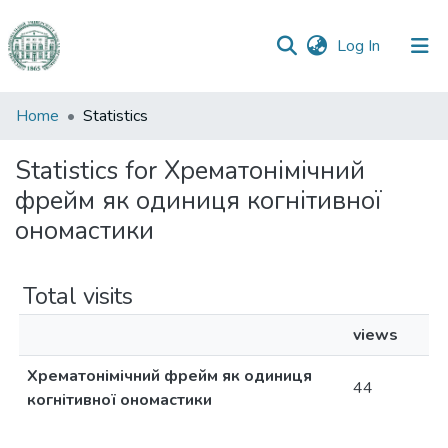
(current)
Log In
Communities
Home
Statistics
&
Collections
Statistics for Хрематонімічний
фрейм як одиниця когнітивної
All of DSpace
ономастики
Total visits
views
Хрематонімічний фрейм як одиниця
44
когнітивної ономастики