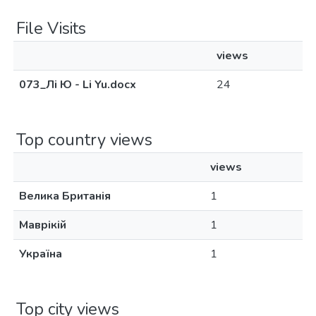
File Visits
views
073_Лі Ю - Li Yu.docx
24
Top country views
views
Велика Британія
1
Маврікій
1
Україна
1
Top city views