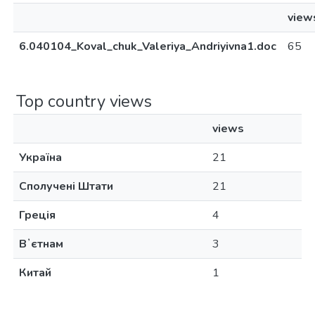
view
6.040104_Koval_chuk_Valeriya_Andriyivna1.doc
65
Top country views
views
Україна
21
Сполучені Штати
21
Греція
4
Вʼєтнам
3
Китай
1