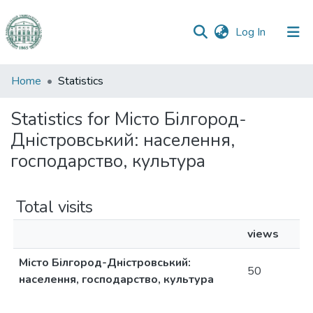
(current)
Log In
Communities
Home
Statistics
&
Collections
Statistics for Місто Білгород-
Дністровський: населення,
All of DSpace
господарство, культура
Total visits
views
Місто Білгород-Дністровський:
50
населення, господарство, культура