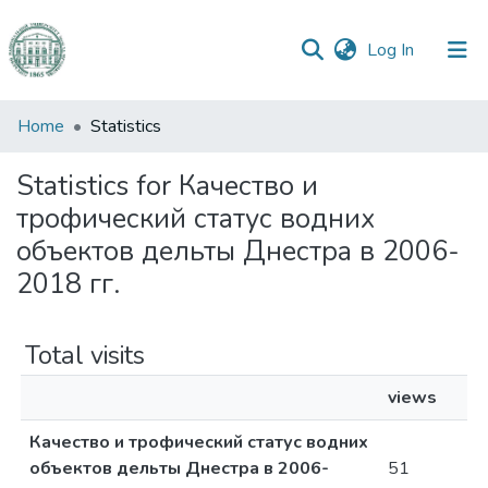
(current)
Log In
Communities
Home
Statistics
&
Collections
Statistics for Качество и
трофический статус водних
All of DSpace
объектов дельты Днестра в 2006-
2018 гг.
Total visits
views
Качество и трофический статус водних
объектов дельты Днестра в 2006-
51