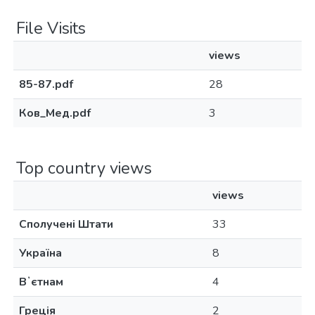
File Visits
views
85-87.pdf
28
Ков_Мед.pdf
3
Top country views
views
Сполучені Штати
33
Україна
8
Вʼєтнам
4
Греція
2