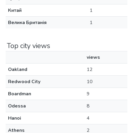
Китай
1
Велика Британія
1
Top city views
views
Oakland
12
Redwood City
10
Boardman
9
Odessa
8
Hanoi
4
Athens
2