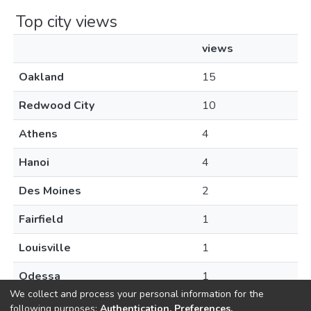
Top city views
views
Oakland
15
Redwood City
10
Athens
4
Hanoi
4
Des Moines
2
Fairfield
1
Louisville
1
Odessa
1
We collect and process your personal information for the
following purposes:
Authentication, Preferences,