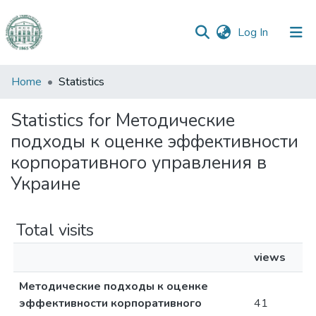
(current)
Log In
Communities
Home
Statistics
&
Collections
Statistics for Методические
подходы к оценке эффективности
All of DSpace
корпоративного управления в
Украине
Total visits
views
Методические подходы к оценке
эффективности корпоративного
41