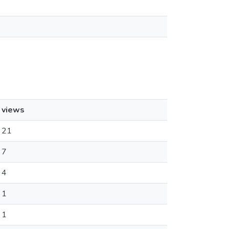
views
21
7
4
1
1