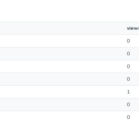
view
0
0
0
0
1
0
0