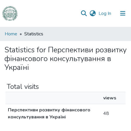
(current)
Log In
Communities
Home
Statistics
&
Collections
Statistics for Перспективи розвитку
фінансового консультування в
All of DSpace
Україні
Total visits
views
Перспективи розвитку фінансового
48
консультування в Україні