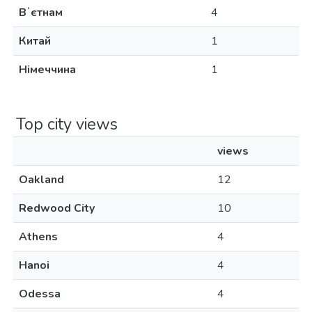
Вʼєтнам
4
Китай
1
Німеччина
1
Top city views
views
Oakland
12
Redwood City
10
Athens
4
Hanoi
4
Odessa
4