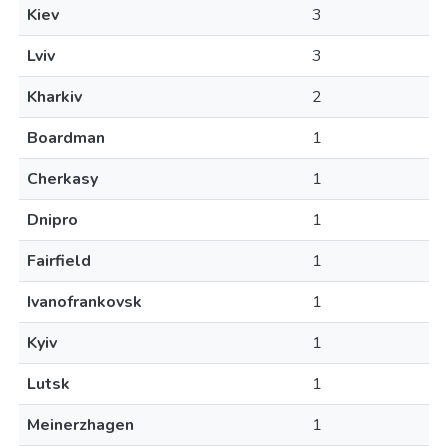
Kiev
3
Lviv
3
Kharkiv
2
Boardman
1
Cherkasy
1
Dnipro
1
Fairfield
1
Ivanofrankovsk
1
Kyiv
1
Lutsk
1
Meinerzhagen
1