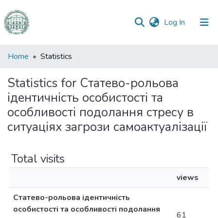
(current)
Log In
Communities
Home
Statistics
&
Collections
Statistics for Статево-рольова
ідентичність особистості та
All of DSpace
особливості подолання стресу в
ситуаціях загрози самоактуалізації
Total visits
views
Статево-рольова ідентичність
особистості та особливості подолання
61