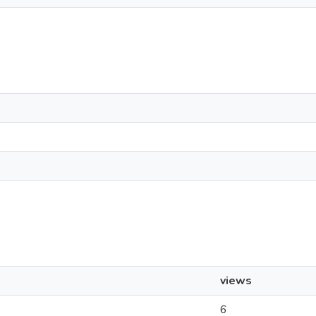
views
6