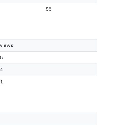
58
views
8
4
1