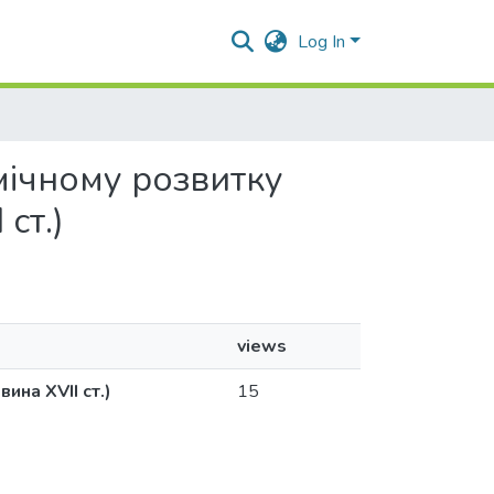
Log In
омічному розвитку
ст.)
views
ина XVII ст.)
15