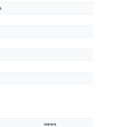
s
views