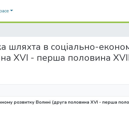
Space
ська шляхта в соціально-екон
на XVI - перша половина XVII 
ному розвитку Волині (друга половина XVI - перша полов