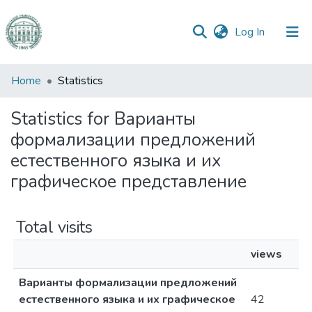
(current)
Log In
Communities
Home
Statistics
&
Collections
Statistics for Варианты
формализации предложений
All of DSpace
естественного языка и их
графическое представление
Total visits
views
Варианты формализации предложений
естественного языка и их графическое
42