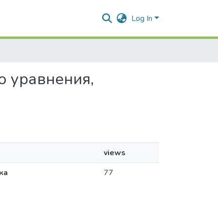
Log In
о уравнения,
views
ка
77