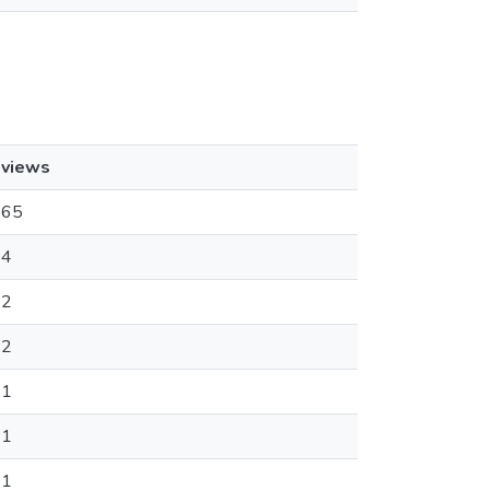
views
65
4
2
2
1
1
1