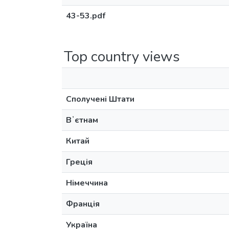
43-53.pdf
Top country views
Сполучені Штати
Вʼєтнам
Китай
Греція
Німеччина
Франція
Україна