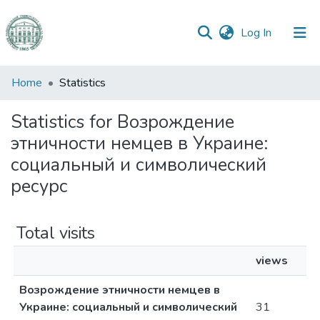
(current)
Log In
Communities
Home
Statistics
&
Collections
Statistics for Возрождение
этничности немцев в Украине:
All of DSpace
социальный и символический
ресурс
Total visits
views
Возрождение этничности немцев в
Украине: социальный и символический
31