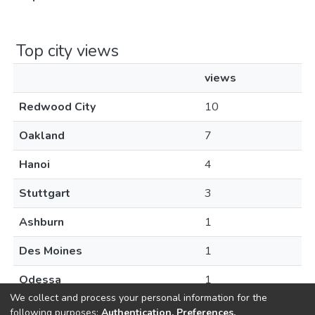
Top city views
views
Redwood City
10
Oakland
7
Hanoi
4
Stuttgart
3
Ashburn
1
Des Moines
1
Odessa
1
We collect and process your personal information for the
following purposes:
Authentication, Preferences,