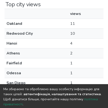
Top city views
views
Oakland
11
Redwood City
10
Hanoi
4
Athens
2
Fairfield
1
Odessa
1
San Diego
1
Ми збираємо та обробляємо вашу особисту інформацію для
таких цілей:
автентифікація, налаштування та статистика
.
Щоб дізнатися більше, прочитайте нашу політику
політика
приватності
.
DSpace software
copyright © 2009-2026
LYRASIS