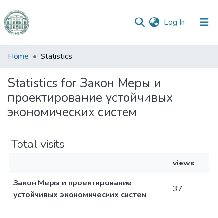
(current)
Log In
Communities
Home
Statistics
&
Collections
Statistics for Закон Меры и
проектирование устойчивых
All of DSpace
экономических систем
Total visits
views
Закон Меры и проектирование
37
устойчивых экономических систем