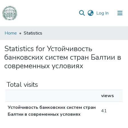
(current)
Log In
Communities
Home
Statistics
&
Collections
Statistics for Устойчивость
банковских систем стран Балтии в
All of DSpace
современных условиях
Total visits
views
Устойчивость банковских систем стран
41
Балтии в современных условиях