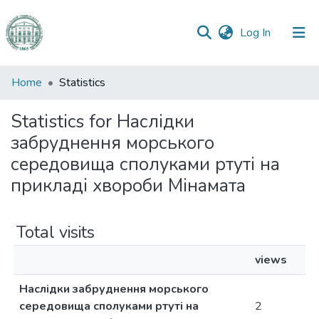
(current)
Log In
Communities
Home
Statistics
&
Collections
Statistics for Наслідки
забруднення морського
All of DSpace
середовища сполуками ртуті на
прикладі хвороби Мінамата
Total visits
views
Наслідки забруднення морського
середовища сполуками ртуті на
2