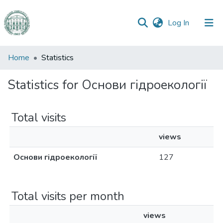
(current)
Log In
Communities
Home
Statistics
&
Collections
Statistics for Основи гідроекології
All of DSpace
Total visits
views
Основи гідроекології
127
Total visits per month
views