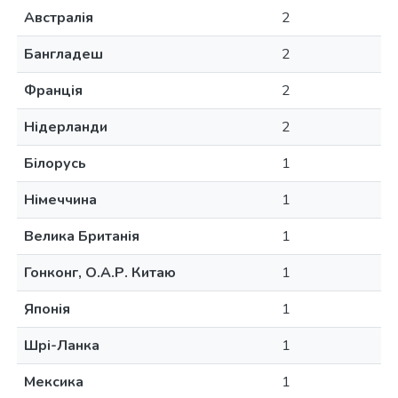
Австралія
2
Бангладеш
2
Франція
2
Нідерланди
2
Білорусь
1
Німеччина
1
Велика Британія
1
Гонконг, О.А.Р. Китаю
1
Японія
1
Шрі-Ланка
1
Мексика
1