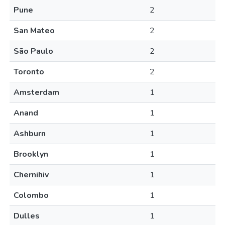
Pune
2
San Mateo
2
São Paulo
2
Toronto
2
Amsterdam
1
Anand
1
Ashburn
1
Brooklyn
1
Chernihiv
1
Colombo
1
Dulles
1