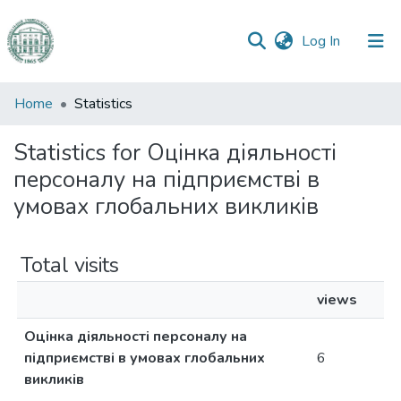
(current)
Log In
Communities
Home
Statistics
&
Collections
Statistics for Оцінка діяльності
персоналу на підприємстві в
All of DSpace
умовах глобальних викликів
Total visits
views
Оцінка діяльності персоналу на
підприємстві в умовах глобальних
6
викликів