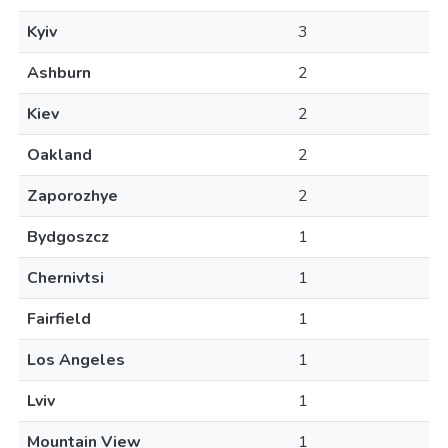
Kyiv
3
Ashburn
2
Kiev
2
Oakland
2
Zaporozhye
2
Bydgoszcz
1
Chernivtsi
1
Fairfield
1
Los Angeles
1
Lviv
1
Mountain View
1