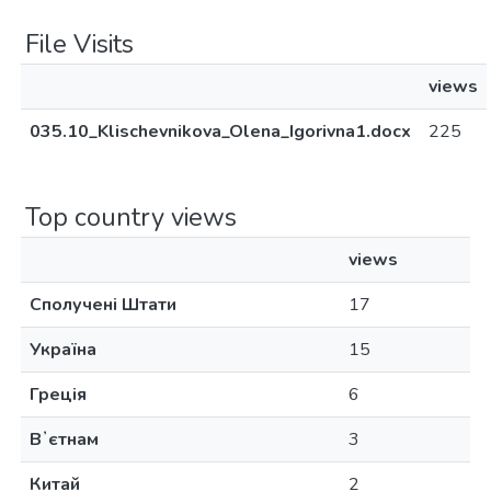
File Visits
views
035.10_Klischevnikova_Olena_Igorivna1.docx
225
Top country views
views
Сполучені Штати
17
Україна
15
Греція
6
Вʼєтнам
3
Китай
2