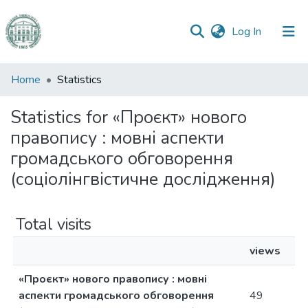
(current)
Log In
Communities
Home
Statistics
&
Collections
Statistics for «Проєкт» нового
правопису : мовні аспекти
All of DSpace
громадського обговорення
(соціолінгвістичне дослідження)
Total visits
views
«Проєкт» нового правопису : мовні
аспекти громадського обговорення
49