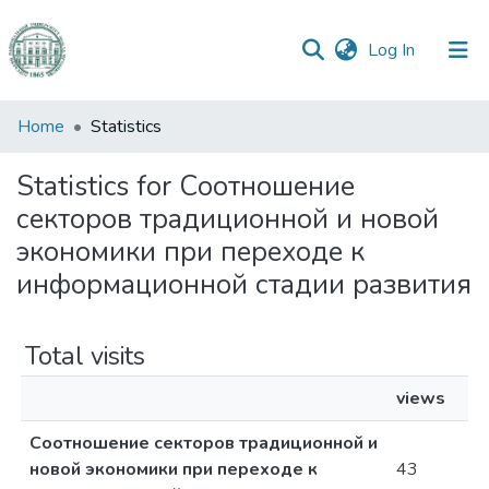
(current)
Log In
Communities
Home
Statistics
&
Collections
Statistics for Соотношение
секторов традиционной и новой
All of DSpace
экономики при переходе к
информационной стадии развития
Total visits
views
Соотношение секторов традиционной и
новой экономики при переходе к
43