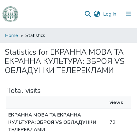
(current)
Log In
Communities
Home
Statistics
&
Collections
Statistics for ЕКРАННА МОВА ТА
ЕКРАННА КУЛЬТУРА: ЗБРОЯ VS
All of DSpace
ОБЛАДУНКИ ТЕЛЕРЕКЛАМИ
Total visits
views
ЕКРАННА МОВА ТА ЕКРАННА
КУЛЬТУРА: ЗБРОЯ VS ОБЛАДУНКИ
72
ТЕЛЕРЕКЛАМИ