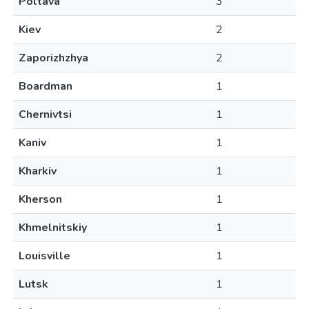
Poltava
3
Kiev
2
Zaporizhzhya
2
Boardman
1
Chernivtsi
1
Kaniv
1
Kharkiv
1
Kherson
1
Khmelnitskiy
1
Louisville
1
Lutsk
1