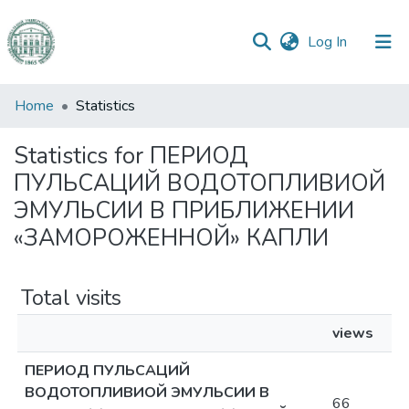
(current)
Log In
Communities
Home
Statistics
&
Collections
Statistics for ПЕРИОД
ПУЛЬСАЦИЙ ВОДОТОПЛИВИОЙ
All of DSpace
ЭМУЛЬСИИ В ПРИБЛИЖЕНИИ
«ЗАМОРОЖЕННОЙ» КАПЛИ
Total visits
views
ПЕРИОД ПУЛЬСАЦИЙ
ВОДОТОПЛИВИОЙ ЭМУЛЬСИИ В
66