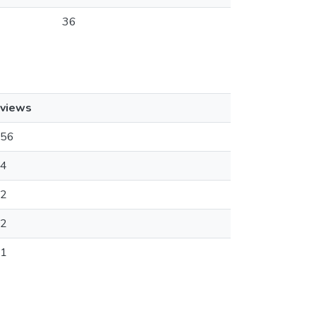
36
views
56
4
2
2
1