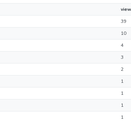
vie
39
10
4
3
2
1
1
1
1