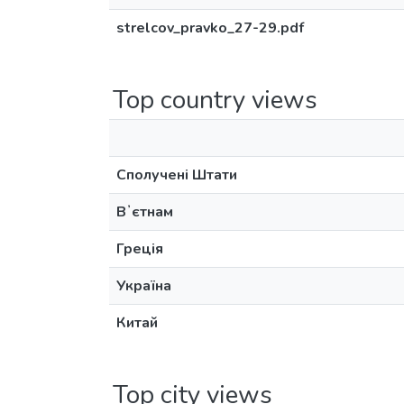
strelcov_pravko_27-29.pdf
Top country views
Сполучені Штати
Вʼєтнам
Греція
Україна
Китай
Top city views