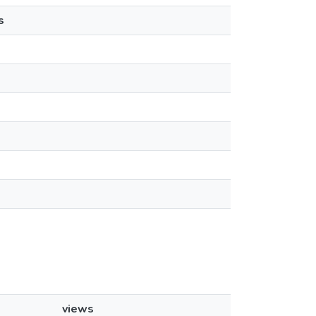
s
views