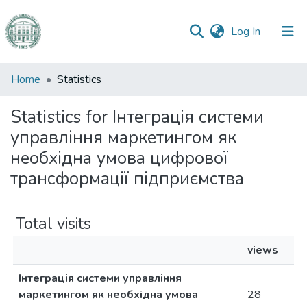
(current)
Log In
Communities
Home
Statistics
&
Collections
Statistics for Інтеграція системи
управління маркетингом як
All of DSpace
необхідна умова цифрової
трансформації підприємства
Total visits
views
Інтеграція системи управління
маркетингом як необхідна умова
28