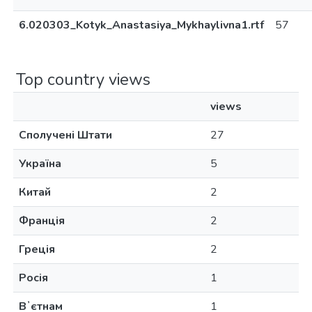
6.020303_Kotyk_Anastasiya_Mykhaylivna1.rtf
57
Top country views
views
Сполучені Штати
27
Україна
5
Китай
2
Франція
2
Греція
2
Росія
1
Вʼєтнам
1