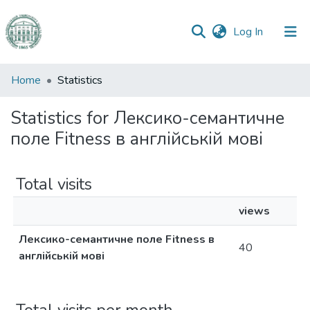
(current)
Log In
Communities
Home
Statistics
&
Collections
Statistics for Лексико-семантичне
поле Fitness в англійській мові
All of DSpace
Total visits
views
Лексико-семантичне поле Fitness в
40
англійській мові