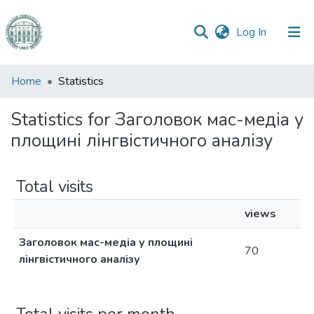
(current)
Log In
Communities
Home
Statistics
&
Collections
Statistics for Заголовок мас-медіа у
площині лінгвістичного аналізу
All of DSpace
Total visits
views
Заголовок мас-медіа у площині
70
лінгвістичного аналізу