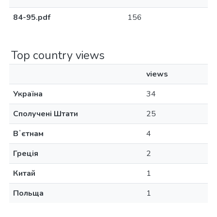
84-95.pdf
156
Top country views
views
Україна
34
Сполучені Штати
25
Вʼєтнам
4
Греція
2
Китай
1
Польща
1